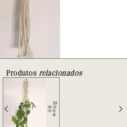
Produtos
relacionados
25
,0
IR
IS
0
€