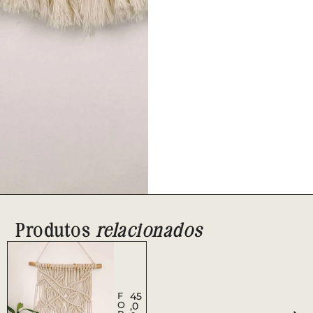
Produtos
relacionados
F
45
O
,0