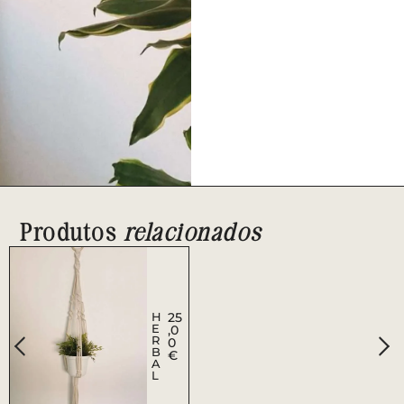
Produtos
relacionados
H
25
E
,0
R
0
B
€
A
L