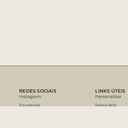
REDES SOCIAIS
LINKS ÚTEIS
Instagram
Personalizar
Facebook
Sobre Nós
Pinterest
Ajuda & Dicas
Tik Tok
Suporte ao Cli