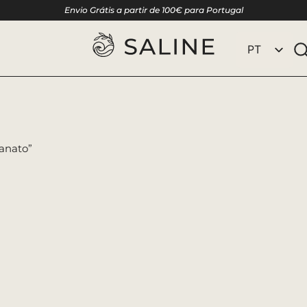
Envio Grátis a partir de 100€ para Portugal
PT
EN
anato”