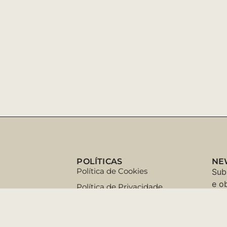
POLÍTICAS
NE
Política de Cookies
Sub
e o
Política de Privacidade
com
Termos e Condições
ente
Trocas e Devoluções