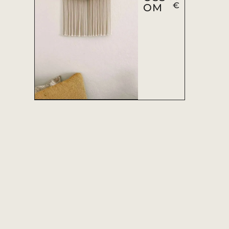
€
OM
ADICIONAR