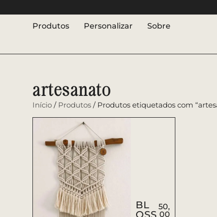
Produtos
Personalizar
Sobre
artesanato
Início
/
Produtos
/ Produtos etiquetados com “artes
BL
50,
OSS
00