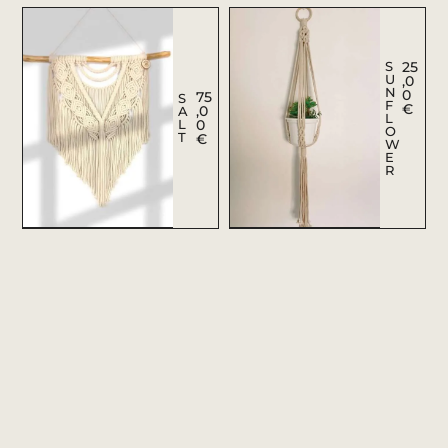
S
25
U
,0
N
0
75
S
F
€
,0
A
L
L
0
O
T
€
W
E
R