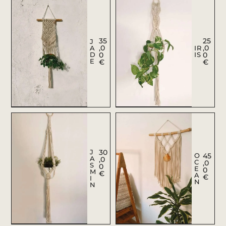
35
25
J
,0
,0
A
IR
D
0
IS
0
E
€
€
J
30
O
45
A
,0
C
,0
S
0
E
0
M
€
A
€
I
N
N