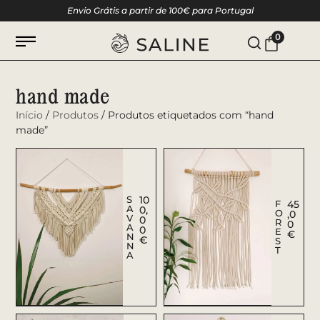
Envio Grátis a partir de 100€ para Portugal
0
hand made
Início
/
Produtos
/ Produtos etiquetados com “hand
made”
S
10
F
45
A
0,
O
,0
V
0
R
0
A
0
E
€
N
€
S
N
T
A