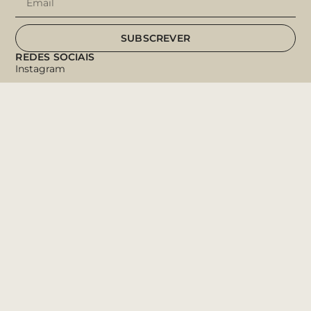
SUBSCREVER
REDES SOCIAIS
Instagram
Facebook
Pinterest
Tik Tok
LINKS ÚTEIS
Personalizar
Sobre Nós
Ajuda & Dicas
Suporte ao Cliente
Livro de Reclamações
POLÍTICAS
Política de Cookies
Política de Privacidade
Termos e Condições