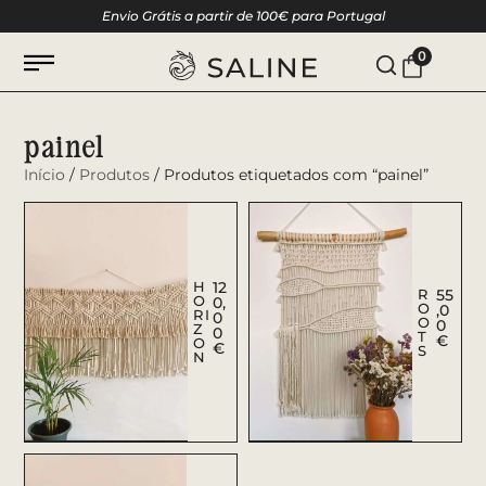
Envio Grátis a partir de 100€ para Portugal
0
painel
Início
/
Produtos
/ Produtos etiquetados com “painel”
H
12
R
55
O
0,
O
,0
RI
0
O
0
Z
0
T
€
O
€
S
N