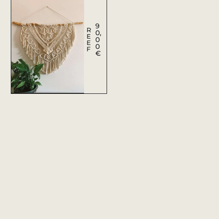
9
R
0,
E
0
E
0
F
€