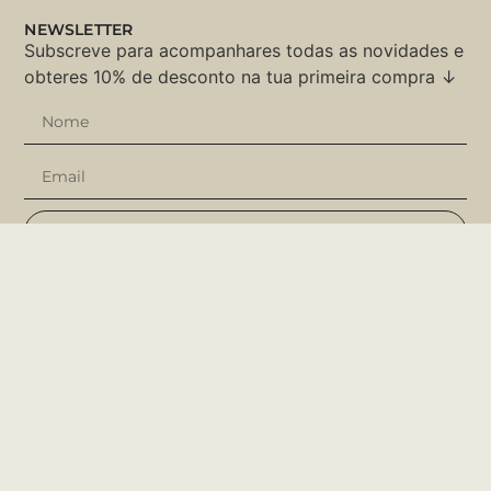
NEWSLETTER
Subscreve para acompanhares todas as novidades e
obteres 10% de desconto na tua primeira compra ↓
SUBSCREVER
REDES SOCIAIS
Instagram
Facebook
Pinterest
Tik Tok
LINKS ÚTEIS
Personalizar
Sobre Nós
Ajuda & Dicas